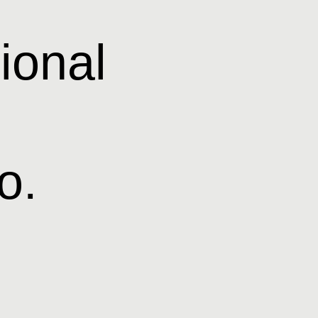
ional
o.